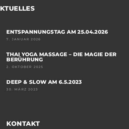
KTUELLES
ENTSPANNUNGSTAG AM 25.04.2026
7. JANUAR 2026
THAI YOGA MASSAGE – DIE MAGIE DER
BERÜHRUNG
2. OKTOBER 2025
DEEP & SLOW AM 6.5.2023
30. MÄRZ 2023
KONTAKT