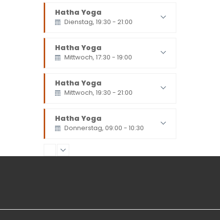
MIT BEATRICE
Hatha Yoga
Dienstag, 19:30 - 21:00
Nach Iyengar
mit Evi
Hatha Yoga
Mittwoch, 17:30 - 19:00
Nach Iyengar
mit Evi
Hatha Yoga
Mittwoch, 19:30 - 21:00
Nach Iyengar
mit Evi
Hatha Yoga
Donnerstag, 09:00 - 10:30
Nach Iyengar
mit Evi